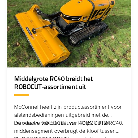
Middelgrote RC40 breidt het
ROBOCUT-assortiment uit
McConnel heeft zijn productassortiment voor
afstandsbedieningen uitgebreid met de
introductie van de nieuwe ROBOCUT2 RC40.
De nieuwe ROBOCUT van 40 pk uit het
middensegment overbrugt de kloof tussen