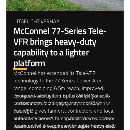
UITGELICHT VERHAAL
McConnel 77-Series Tele-
VFR brings heavy-duty
capability to a lighter
platform
McConnel has extended its Tele-VFR
technology to the 77-Series Power Arm
range, combining 6.5m reach, improved
operator visibility and up to 85hp hydraulic
Designed and built in Britain at McConnel’s
performance in a lighter, more compact
Ludlow manufacturing facility, the 77-Series
package.
Tele-VFR gives farmers, contractors and local
authorities access to capabilities previously
The new Power Arm has been developed for
reserved for the company’s larger heavy-duty
operators who require extendable reach and