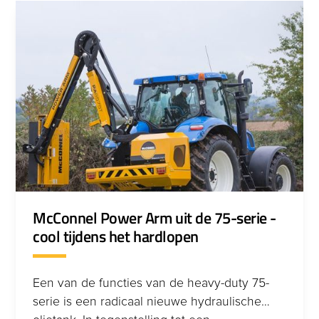
toegankelijk zijn.
afstandsbediening dat de veiligheid,
productiviteit en efficiëntie verhoogt in een
breed scala aan toepassingen.
McConnel Power Arm uit de 75-serie -
cool tijdens het hardlopen
Een van de functies van de heavy-duty 75-
serie is een radicaal nieuwe hydraulische