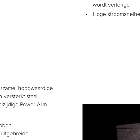
wordt verlengd
Hoge stroomsnelh
urzame, hoogwaardige
versterkt staal,
elzijdige Power Arm-
ebben
uitgebreide