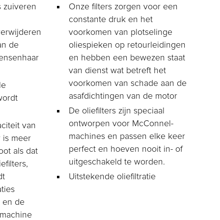
s zuiveren
Onze filters zorgen voor een
constante druk en het
verwijderen
voorkomen van plotselinge
an de
oliespieken op retourleidingen
ensenhaar
en hebben een bewezen staat
van dienst wat betreft het
voorkomen van schade aan de
le
asafdichtingen van de motor
wordt
De oliefilters zijn speciaal
ontworpen voor McConnel-
iteit van
machines en passen elke keer
r is meer
perfect en hoeven nooit in- of
oot als dat
uitgeschakeld te worden.
filters,
dt
Uitstekende oliefiltratie
ties
 en de
 machine