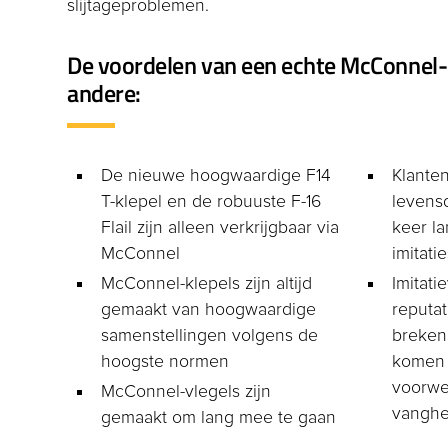
slijtageproblemen.
De voordelen van een echte McConnel-k
andere:
De nieuwe hoogwaardige F14
Klante
T-klepel en de robuuste F-16
levens
Flail zijn alleen verkrijgbaar via
keer la
McConnel
imitatie
McConnel-klepels zijn altijd
Imitati
gemaakt van hoogwaardige
reputat
samenstellingen volgens de
breken
hoogste normen
komen
voorwe
McConnel-vlegels zijn
vangh
gemaakt om lang mee te gaan