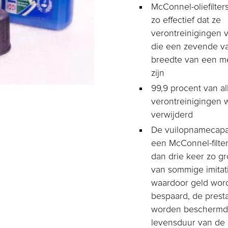
McConnel-oliefilter
zo effectief dat ze
verontreinigingen 
die een zevende v
breedte van een m
zijn
99,9 procent van al
verontreinigingen 
verwijderd
De vuilopnamecapac
een McConnel-filte
dan drie keer zo gr
van sommige imitatie
waardoor geld wor
bespaard, de presta
worden beschermd
levensduur van de