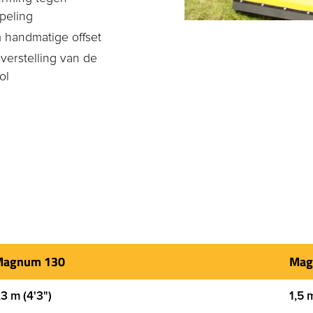
peling
 handmatige offset
verstelling van de
ol
Magnum 130
Mag
,3 m (4'3")
1,5 