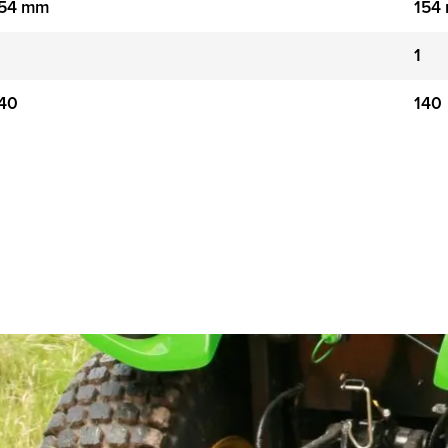
154 mm
154
1
40
140