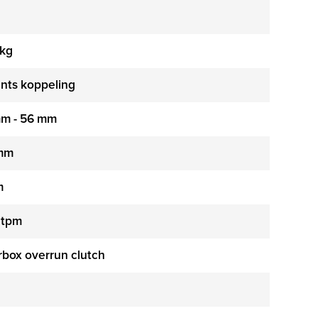
 kg
nts koppeling
mm - 56 mm
mm
m
 tpm
box overrun clutch