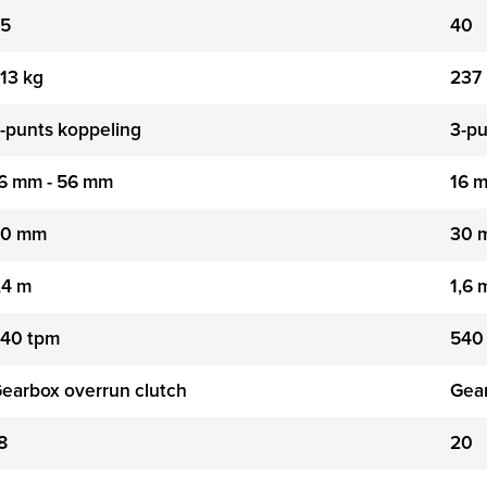
35
40
13 kg
237
-punts koppeling
3-pu
6 mm - 56 mm
16 
30 mm
30 
,4 m
1,6 
40 tpm
540
earbox overrun clutch
Gear
8
20