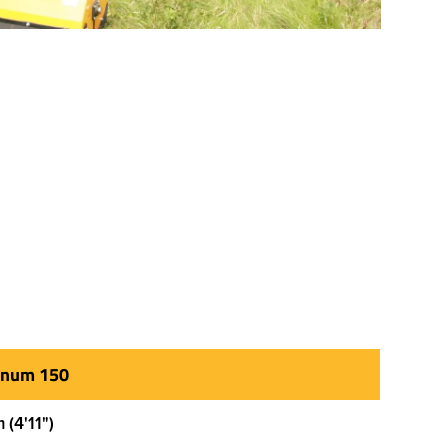
num 150
m (4'11")