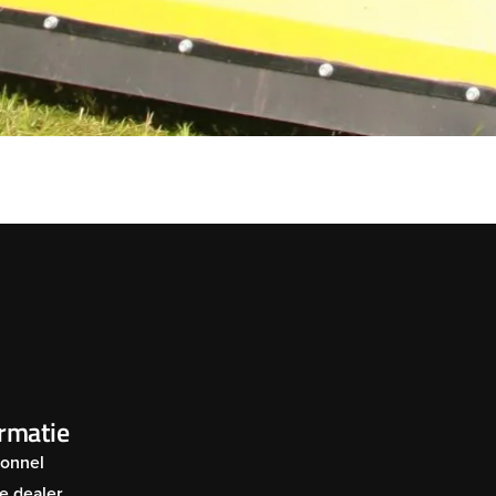
ormatie
Connel
e dealer