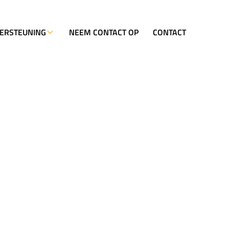
ERSTEUNING
NEEM CONTACT OP
CONTACT
it de
een laag
anten met