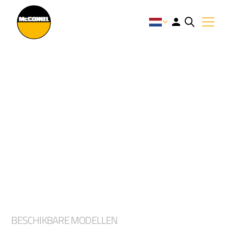
MAGNUM ELITE
Een robuuste en productieve serie
klepelmaaiers met een krachtige maaiwerking
die ideaal is voor het bestrijden van gras,
gewasresten en gekapte bomen.
BESCHIKBARE MODELLEN