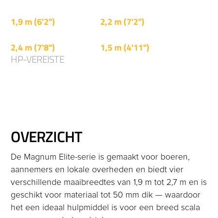
MAGNUM ELITE 190
MAGNUM ELITE 225
1,9 m (6'2")
2,2 m (7'2")
MAGNUM ELITE 245
MAGNUM ELITE 270
2,4 m (7'8")
1,5 m (4'11")
HP-VEREISTE
50 - 85 PK
OVERZICHT
De Magnum Elite-serie is gemaakt voor boeren,
aannemers en lokale overheden en biedt vier
verschillende maaibreedtes van 1,9 m tot 2,7 m en is
geschikt voor materiaal tot 50 mm dik — waardoor
het een ideaal hulpmiddel is voor een breed scala