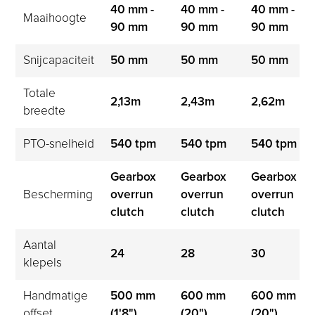
40 mm - 
40 mm - 
40 mm - 
Maaihoogte
90 mm
90 mm
90 mm
Snijcapaciteit
50 mm
50 mm
50 mm
Totale 
2,13m
2,43m
2,62m
breedte
PTO-snelheid
540 tpm
540 tpm
540 tpm
Gearbox 
Gearbox 
Gearbox 
Bescherming
overrun 
overrun 
overrun 
clutch
clutch
clutch
Aantal 
24
28
30
klepels
Handmatige 
500 mm 
600 mm 
600 mm 
offset
(1'8")
(20")
(20")