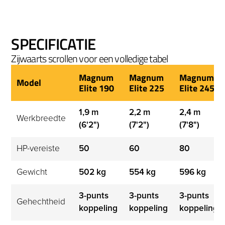
SPECIFICATIE
Zijwaarts scrollen voor een volledige tabel
Magnum
Magnum
Magnum
Model
Elite 190
Elite 225
Elite 245
1,9 m 
2,2 m 
2,4 m 
Werkbreedte
(6'2")
(7'2")
(7'8")
HP-vereiste
50
60
80
Gewicht
502 kg
554 kg
596 kg
3-punts 
3-punts 
3-punts 
Gehechtheid
koppeling
koppeling
koppeling