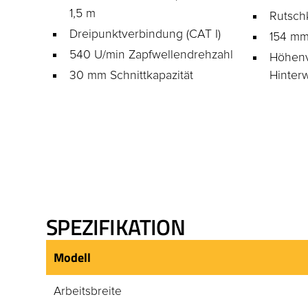
1,5 m
Rutsch
Dreipunktverbindung (CAT I)
154 mm
540 U/min Zapfwellendrehzahl
Höhenv
30 mm Schnittkapazität
Hinter
SPEZIFIKATION
Modell
Arbeitsbreite