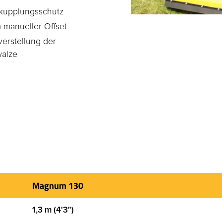
kupplungsschutz
 manueller Offset
erstellung der
walze
Magnum 130
1,3 m (4'3")