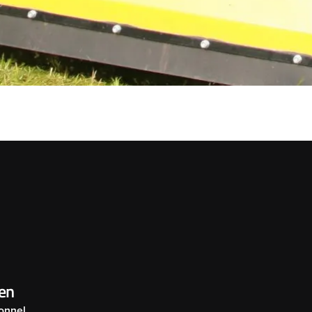
en
onnel