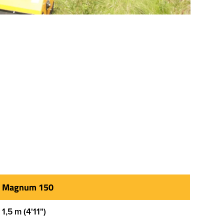
Magnum 150
1,5 m (4'11")