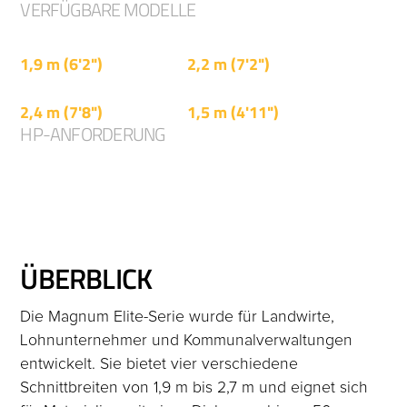
VERFÜGBARE MODELLE
MAGNUM ELITE 190
MAGNUM ELITE 225
1,9 m (6'2")
2,2 m (7'2")
MAGNUM ELITE 245
MAGNUM ELITE 270
2,4 m (7'8")
1,5 m (4'11")
HP-ANFORDERUNG
50 - 85 PS
ÜBERBLICK
Die Magnum Elite-Serie wurde für Landwirte,
Lohnunternehmer und Kommunalverwaltungen
entwickelt. Sie bietet vier verschiedene
Schnittbreiten von 1,9 m bis 2,7 m und eignet sich