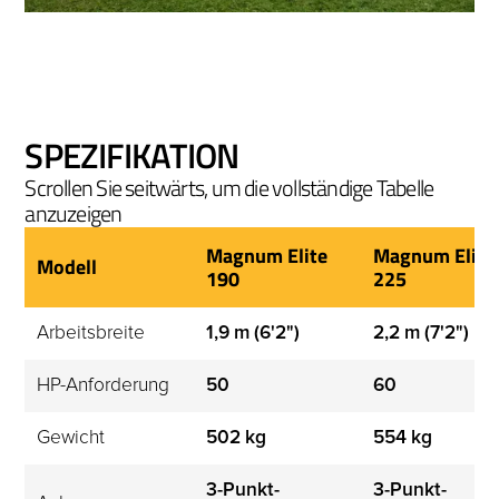
SPEZIFIKATION
Scrollen Sie seitwärts, um die vollständige Tabelle
anzuzeigen
Magnum Elite
Magnum Elite
Modell
190
225
Arbeitsbreite
1,9 m (6'2")
2,2 m (7'2")
HP-Anforderung
50
60
Gewicht
502 kg
554 kg
3-Punkt-
3-Punkt-