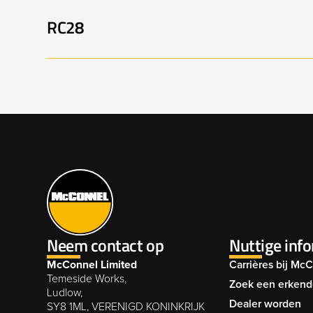
RC28
RC56 & RC75 001
R
RC28 001
R
RC56 & RC75 005
R
RC28 005
R
Neem contact op
Nuttige inf
McConnel Limited
Carrières bij Mc
RC28 009
R
Temeside Works,
Zoek een erkend
Ludlow,
Dealer worden
SY8 1ML, VERENIGD KONINKRIJK