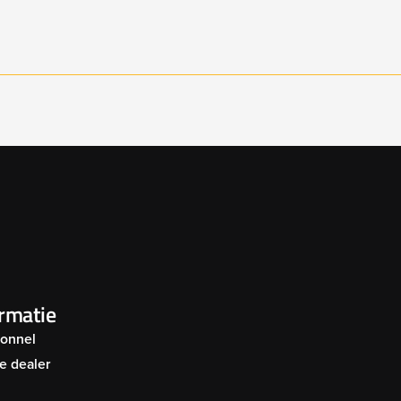
C56 & RC75 002
RC56 & RC75 003
C28 002
RC28 003
C56 & RC75 006
RC56 & RC75 007
C28 006
RC28 007
ormatie
Connel
C28 010
RC28 011
e dealer