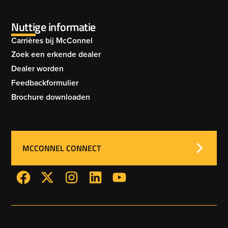
PASTURATOR 004
Nuttige informatie
REJUVENATOR 005
GRASSLAND SHAKAERATOR 007
Carrières bij McConnel
Zoek een erkende dealer
Dealer worden
REJUVENATOR 006
Feedbackformulier
GRASSLAND SHAKAERATOR 008
Brochure downloaden
REJUVENATOR 007
MCCONNEL CONNECT