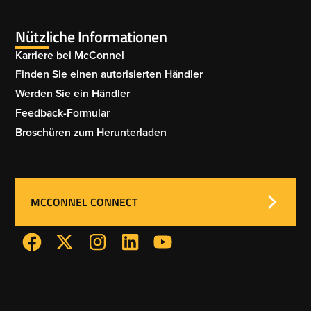
PASTURATOR 004
Nützliche Informationen
REJUVENATOR 005
GRASSLAND SHAKAERATOR 007
Karriere bei McConnel
Finden Sie einen autorisierten Händler
Werden Sie ein Händler
REJUVENATOR 006
Feedback-Formular
GRASSLAND SHAKAERATOR 008
Broschüren zum Herunterladen
REJUVENATOR 007
MCCONNEL CONNECT