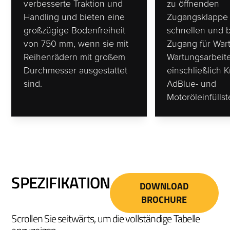
verbesserte Traktion und
zu öffnenden
Handling und bieten eine
Zugangsklappe 
großzügige Bodenfreiheit
schnellen und
von 750 mm, wenn sie mit
Zugang für War
Reihenrädern mit großem
Wartungsarbeit
Durchmesser ausgestattet
einschließlich Kr
sind.
AdBlue- und
Motoröleinfüllst
SPEZIFIKATION
DOWNLOAD
BROCHURE
Scrollen Sie seitwärts, um die vollständige Tabelle