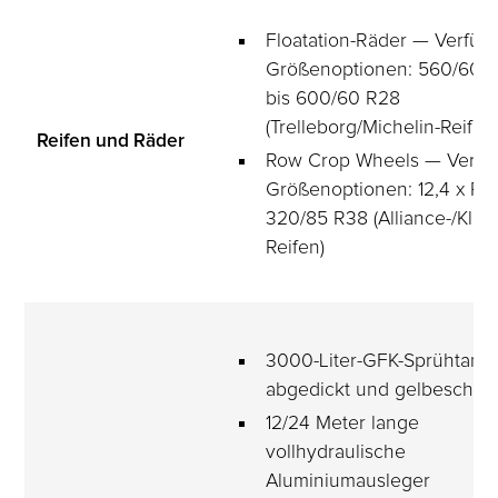
Floatation-Räder — Verfüg
Größenoptionen: 560/60 R
bis 600/60 R28 
(Trelleborg/Michelin-Reifen
Reifen und Räder
Row Crop Wheels — Verfü
Größenoptionen: 12,4 x R36
320/85 R38 (Alliance-/Kleb
Reifen)
3000-Liter-GFK-Sprühtank,
abgedickt und gelbeschich
12/24 Meter lange 
vollhydraulische 
Aluminiumausleger