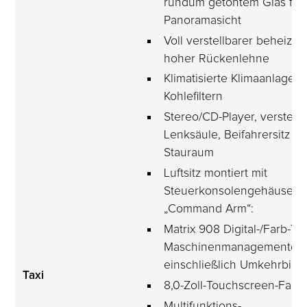
rundum getöntem Glas für
Panoramasicht
Voll verstellbarer beheizter 
hoher Rückenlehne
Klimatisierte Klimaanlage m
Kohlefiltern
Stereo/CD-Player, verstellb
Lenksäule, Beifahrersitz un
Stauraum
Luftsitz montiert mit 
Steuerkonsolengehäuse 
„Command Arm“:
Matrix 908 Digital-/Farb-TF
Maschinenmanagementdisp
einschließlich Umkehrbild
Taxi
8,0-Zoll-Touchscreen-Farbd
Multifunktions-