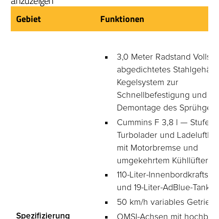
anzuzeigen
Gebiet
Funktionen
3,0 Meter Radstand Vollstä
abgedichtetes Stahlgehäus
Kegelsystem zur 
Schnellbefestigung und 
Demontage des Sprühgerä
Cummins F 3,8 l — Stufe V,
Turbolader und Ladeluftkü
mit Motorbremse und 
umgekehrtem Kühllüfter
110-Liter-Innenbordkraftstof
und 19-Liter-AdBlue-Tank
50 km/h variables Getrieb
Spezifizierung
OMSI-Achsen mit hochbela