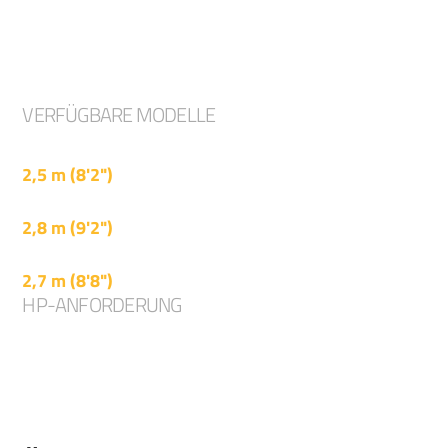
allen Arbeitsbedingungen. Geeignet zum
Mulchen von Material mit einem Durchmesser
von bis zu 6 cm auf landwirtschaftlichen,
kommunalen oder verlassenen Flächen.
VERFÜGBARE MODELLE
MAGNUM DOMINATOR 250
2,5 m (8'2")
MAGNUM DOMINATOR 280
2,8 m (9'2")
MAGNUM DOMINATOR 310
2,7 m (8'8")
HP-ANFORDERUNG
65 - 90 PS