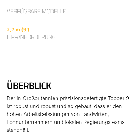
Weidemäher als auch als Ackermäher aus.
VERFÜGBARE MODELLE
TOPPER 9
2,7 m (9')
HP-ANFORDERUNG
50 PS
ÜBERBLICK
Der in Großbritannien präzisionsgefertigte Topper 9
ist robust und robust und so gebaut, dass er den
hohen Arbeitsbelastungen von Landwirten,
Lohnunternehmern und lokalen Regierungsteams
standhält.