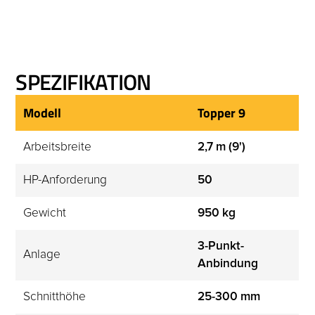
SPEZIFIKATION
Modell
Topper 9
Arbeitsbreite
2,7 m (9')
HP-Anforderung
50
Gewicht
950 kg
3-Punkt-
Anlage
Anbindung
Schnitthöhe
25-300 mm