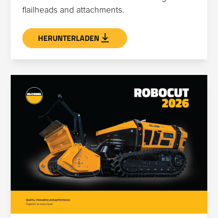
flailheads and attachments.
HERUNTERLADEN