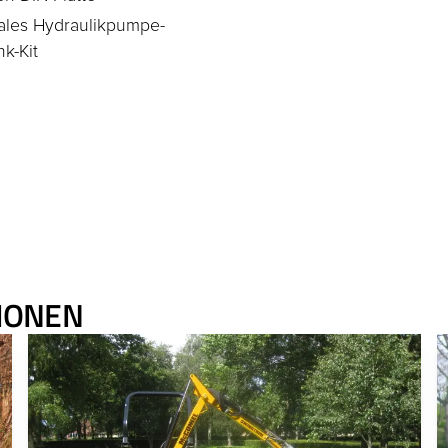
ales Hydraulikpumpe-
k-Kit
IONEN