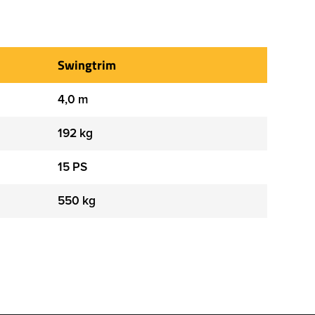
Swingtrim
4,0 m
192 kg
15 PS
550 kg