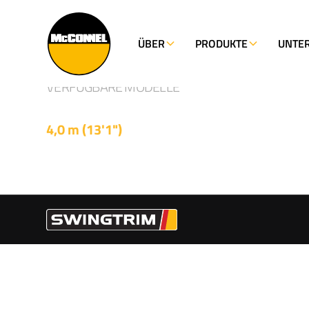
SCHWINGVERKL
ÜBER
PRODUKTE
UNTE
Einzigartige Schwenkfunktion zum Sc
auf beiden Seiten
VERFÜGBARE MODELLE
SWINGTRIM
4,0 m (13'1")