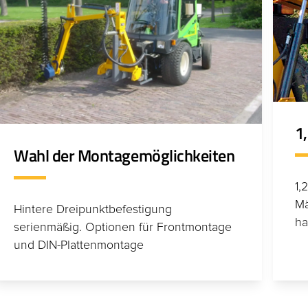
1
Wahl der Montagemöglichkeiten
1,
Mä
Hintere Dreipunktbefestigung
ha
serienmäßig. Optionen für Frontmontage
und DIN-Plattenmontage