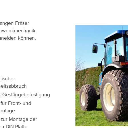
langen Fräser
Schwenkmechanik,
chneiden können.
ischer
heitsabbruch
t-Gestängebefestigung
für Front- und
ontage
 zur Montage der
n DIN-Platte