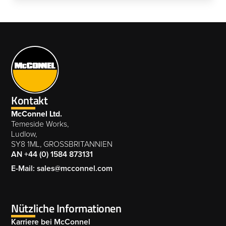
zeitaufwändige Manöver effizienter ausführen
über den REVOLUTION-Steuerbildschirm
kann.
perfekt an die jeweilige Aufgabe anpassen.
Kontakt
McConnel Ltd.
Temeside Works,
Ludlow,
SY8 1ML, GROSSBRITANNIEN
AN +44 (0) 1584 873131
E-Mail: sales@mcconnel.com
Nützliche Informationen
Karriere bei McConnel