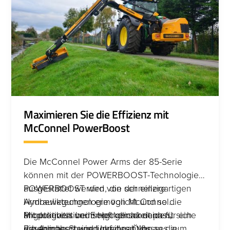
Maximieren Sie die Effizienz mit
McConnel PowerBoost
Die McConnel Power Arms der 85-Serie
können mit der POWERBOOST-Technologie
ausgestattet werden, die schnellere
POWERBOOST wird von der einzigartigen
Armbewegungen ermöglicht und so die
Hydrauliktechnologie von McConnel
Produktivität beim Heckenschneiden,
angetrieben und sorgt genau dann für eine
Mit progressiver Empfindlichkeit passt sich
Rasenmähen und Umfahren von
erhebliche Steigerung des Ölflusses zum
die Armgeschwindigkeit nahtlos an die