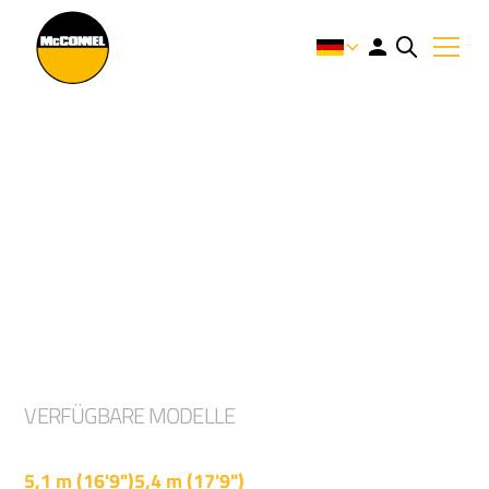
55-SERIE
Eine gelungene Kombination aus Leistung,
Leistung und Wert.
VERFÜGBARE MODELLE
PA4745
PA5045
5,1 m (16'9")
5,4 m (17'9")