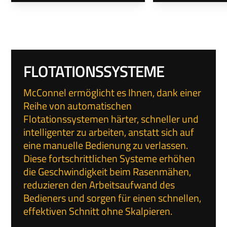
FLOTATIONSSYSTEME
McConnel ermöglicht es Ihnen, dank einer
Reihe von automatischen
Flotationssystemen härter, schneller und
intelligenter zu arbeiten, anstatt sich auf
eine manuelle Bedienung zu verlassen.
Diese fortschrittlichen Systeme erhöhen
die Geschwindigkeit beim Rasenmähen,
reduzieren den Arbeitsaufwand des
Bedieners und sorgen für einen schnellen,
effektiven Schnitt ohne Skalpieren.