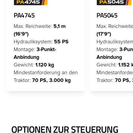
PA4745
PA5045
Max. Reichweite:
5,1 m
Max. Reichweit
(16'9")
(17'9")
Hydrauliksystem:
55 PS
Hydrauliksyste
Montage:
3-Punkt-
Montage:
3-Pun
Anbindung
Anbindung
Gewicht:
1.120 kg
Gewicht:
1.152 
Mindestanforderung an den
Mindestanforde
Traktor:
70 PS, 3.000 kg
Traktor:
70 PS, 
OPTIONEN ZUR STEUERUNG