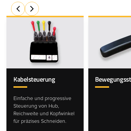
Kabelsteuerung
Bewegungsst
Einfache und progressive
Steuerung von Hub,
Reichweite und Kopfwinkel
für präzises Schneiden.