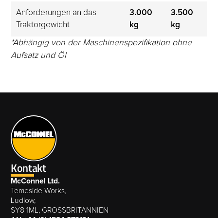
Anforderungen an das 
3.000 
3.500 
Traktorgewicht
kg
kg
*Abhängig von der Maschinenspezifikation ohne
Aufsatz und Öl
Kontakt
McConnel Ltd.
Temeside Works,
Ludlow,
SY8 1ML, GROSSBRITANNIEN