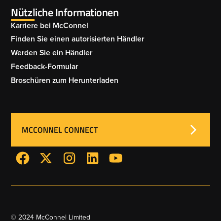
PA8085T 002
Nützliche Informationen
BARRIER MOWER 005
PA6565T 003
Karriere bei McConnel
Finden Sie einen autorisierten Händler
PA8085T 003
Werden Sie ein Händler
BARRIER MOWER 006
Feedback-Formular
Broschüren zum Herunterladen
PA8085T 004
MCCONNEL CONNECT
PA8085 TELE-VFR 001
© 2024 McConnel Limited